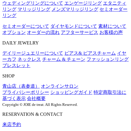
ウェディングリングについて
エンゲージリング
エタニティ
リング
マリッジリング
メンズマリッジリング
セミオーダー
リング
セミオーダーについて
ダイヤモンドについて
素材について
オプション
オーダーの流れ
アフターサービス
お客様の声
DAILY JEWELRY
デイリージュエリーについて
ピアス& ピアスチャーム
イヤ
ーカフ
ネックレス
チャーム & チェーン
ファッションリング
ブレスレット
SHOP
青山店（表参道）
オンラインサロン
プライバシーポリシー
ショッピングガイド
特定商取引法に
基づく表示
会社概要
Copyright © JOIE de treat. All Rights Reserved.
RESERVATION & CONTACT
来店予約