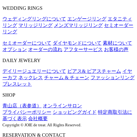
WEDDING RINGS
ウェディングリングについて
エンゲージリング
エタニティ
リング
マリッジリング
メンズマリッジリング
セミオーダー
リング
セミオーダーについて
ダイヤモンドについて
素材について
オプション
オーダーの流れ
アフターサービス
お客様の声
DAILY JEWELRY
デイリージュエリーについて
ピアス& ピアスチャーム
イヤ
ーカフ
ネックレス
チャーム & チェーン
ファッションリング
ブレスレット
SHOP
青山店（表参道）
オンラインサロン
プライバシーポリシー
ショッピングガイド
特定商取引法に
基づく表示
会社概要
Copyright © JOIE de treat. All Rights Reserved.
RESERVATION & CONTACT