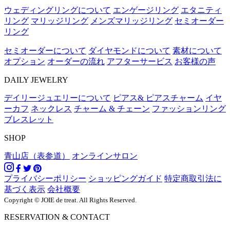
ウェディングリングについて
エンゲージリング
エタニティ
リング
マリッジリング
メンズマリッジリング
セミオーダー
リング
セミオーダーについて
ダイヤモンドについて
素材について
オプション
オーダーの流れ
アフターサービス
お客様の声
DAILY JEWELRY
デイリージュエリーについて
ピアス& ピアスチャーム
イヤ
ーカフ
ネックレス
チャーム & チェーン
ファッションリング
ブレスレット
SHOP
青山店（表参道）
オンラインサロン
プライバシーポリシー
ショッピングガイド
特定商取引法に
基づく表示
会社概要
Copyright © JOIE de treat. All Rights Reserved.
RESERVATION & CONTACT